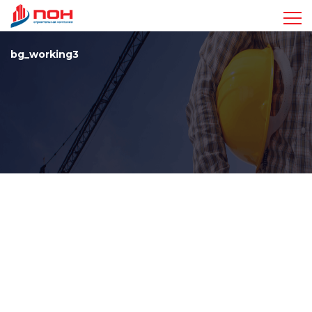
Достижения
bg_working3
Проекты
Видео
Команда
Стандарты
Контакты
+7 963 410-47-17