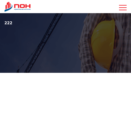
Достижения
222
Проекты
Видео
Команда
Стандарты
Контакты
+7 963 410-47-17