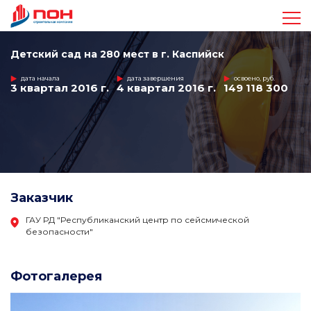
Достижения
Детский сад на 280 мест в г. Каспийск
дата начала
дата завершения
освоено, руб.
3 квартал 2016 г.
4 квартал 2016 г.
149 118 300
Проекты
Видео
Команда
Заказчик
Стандарты
ГАУ РД "Республиканский центр по сейсмической
безопасности"
Контакты
Фотогалерея
+7 963 410-47-17