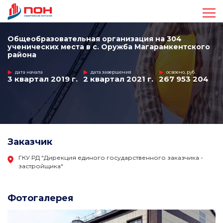
Достижения
Общеобразовательная организация на 304
ученических места в с. Оружба Магарамкентского
района
Проекты
дата начала
дата завершения
освоено, руб.
3 квартал 2019 г.
2 квартал 2021 г.
267 953 204
Видео
Команда
Заказчик
Стандарты
ГКУ РД "Дирекция единого государственного заказчика -
застройщика"
Контакты
Фотогалерея
+7 963 410-47-17