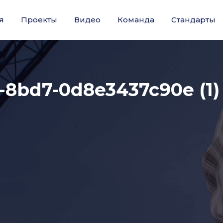
я
Проекты
Видео
Команда
Стандарты
-8bd7-0d8e3437c90e (1)