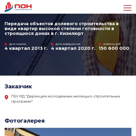
Достижения
Передача объектов долевого строительства в
виде квартир высокой степени готовности в
строящихся домах в г. Кизилюрт
Проекты
дата начала
дата завершения
освоено, руб.
4 квартал 2013 г.
4 квартал 2020 г.
150 600 000
Видео
Команда
Заказчик
Стандарты
ГБУ РД "Дирекция молодежных жилищно-строительных
программ"
Контакты
Фотогалерея
+7 963 410-47-17