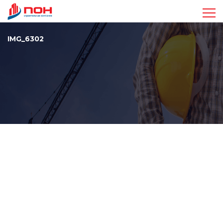
Достижения
IMG_6302
Проекты
Видео
Команда
Стандарты
Контакты
+7 963 410-47-17