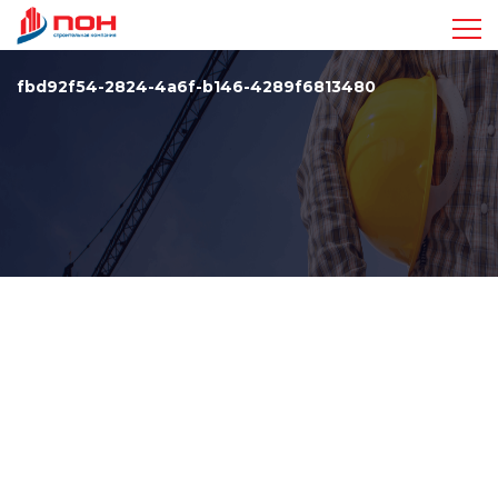
Достижения
fbd92f54-2824-4a6f-b146-4289f6813480
Проекты
Видео
Команда
Стандарты
Контакты
+7 963 410-47-17